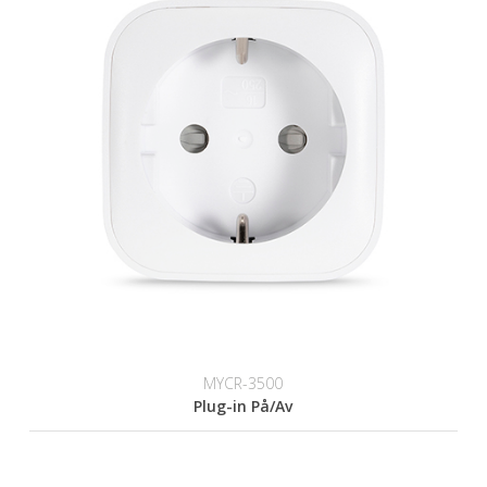
MYCR-3500
Plug-in På/Av