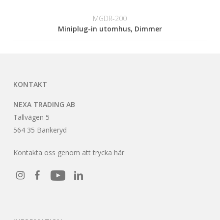
MGDR-200
Miniplug-in utomhus, Dimmer
KONTAKT
NEXA TRADING AB
Tallvägen 5
564 35 Bankeryd
Kontakta oss genom att trycka här