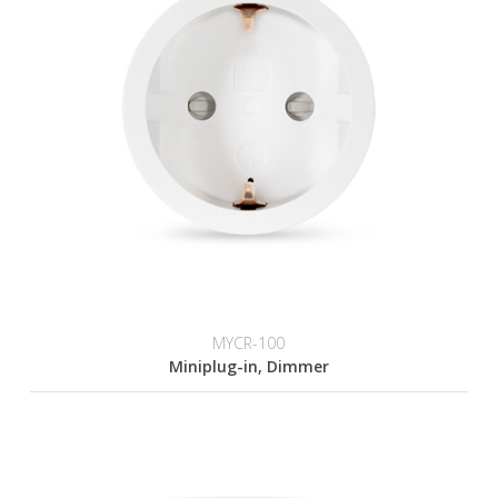
MYCR-100
Miniplug-in, Dimmer