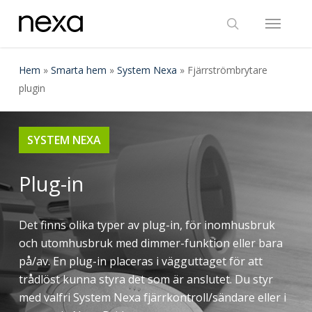
Skip
Menu
to
search
main
content
Hem
»
Smarta hem
»
System Nexa
»
Fjärrströmbrytare
plugin
SYSTEM NEXA
Plug-in
Det finns olika typer av plug-in, för inomhusbruk
och utomhusbruk med dimmer-funktion eller bara
på/av. En plug-in placeras i vägguttaget för att
trådlöst kunna styra det som är anslutet. Du styr
med valfri System Nexa fjärrkontroll/sändare eller i