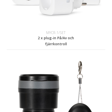
MYCR-1/SET
2 x plug-in På/Av och
fjärrkontroll