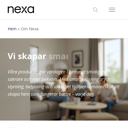
Skip
Menu
to
search
main
content
Hem
»
Om Nexa
Vi skapar
smarta hem
Våra produkter gör vardagen i hemmet smidigare,
säkrare och mer bekväm. Med smarta lösningar för
styrning, belysning och säkerhet hjälper vi människor att
skapa hem som fungerar bättre – varje dag.