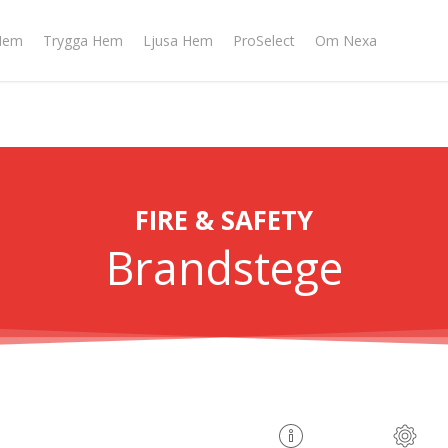
Hem
Trygga Hem
Ljusa Hem
ProSelect
Om Nexa
FIRE & SAFETY
Brandstege