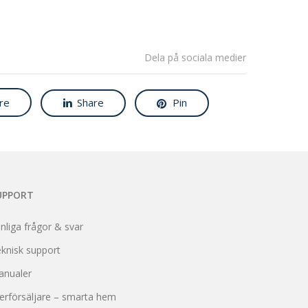
Dela på sociala medier
re
Share
Pin
UPPORT
nliga frågor & svar
knisk support
anualer
erförsäljare – smarta hem