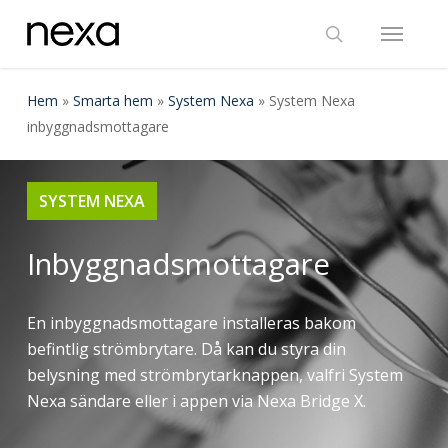
Skip
Menu
to
search
main
content
Hem
»
Smarta hem
»
System Nexa
»
System Nexa
inbyggnadsmottagare
SYSTEM NEXA
Inbyggnadsmottagare
En inbyggnadsmottagare installeras bakom
befintlig strömbrytare. Då kan du styra din
belysning med strömbrytarknappen, valfri System
Nexa sändare eller i appen via Nexa Bridge X.