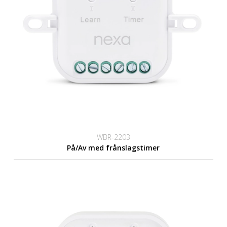
WBR-2203
På/Av med frånslagstimer