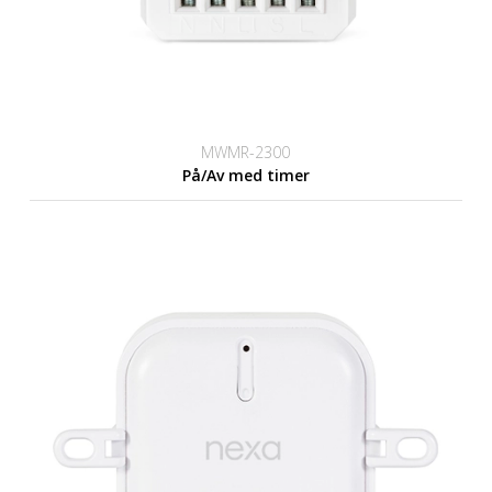
MWMR-2300
På/Av med timer