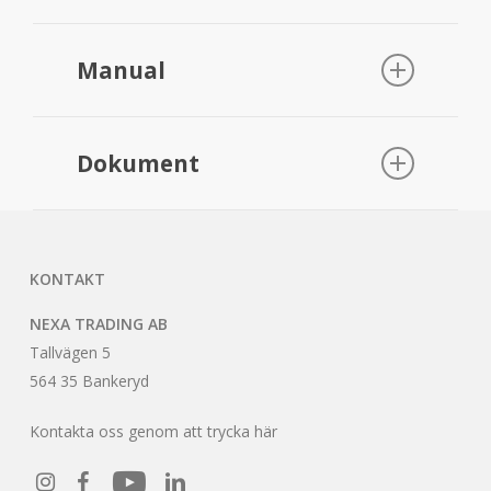
Strömkälla
220-240 V ~50 Hz
Manual
Manual Smart Plug Utomhus
Max
2300W RL / 250W LED
Dokument
belastning
DoC
Egen
mindre än 0,5W
förbrukning
KONTAKT
NEXA TRADING AB
IP
Tallvägen 5
IP44, utomhusbruk
klassificering
564 35 Bankeryd
Kontakta oss genom att trycka här
Minnesplatser
32 (System Nexa sändare)