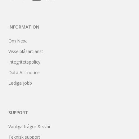
802.11 b/g/n:2412-2474
Wi-Fi
MHz 802.11 n HT40:2422-
INFORMATION
2462 MHz 9.6 dBm Max
Om Nexa
Visselblåsartjänst
2402-2480 MHz 4.37 dBm
BLE
Max
Integritetspolicy
Data Act notice
433.92 MHz, endast
Lediga jobb
System Nexa
mottagning
Mått, Ø x H
50 x 74 mm
SUPPORT
Vanliga frågor & svar
Teknisk support