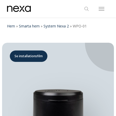
Skip
Menu
to
search
main
content
Hem
»
Smarta hem
»
System Nexa 2
»
WPO-01
Se installationsfilm