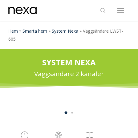
Skip
Menu
to
search
main
content
Hem
»
Smarta hem
»
System Nexa
»
Väggsändare LWST-
605
SYSTEM NEXA
Väggsändare 2 kanaler