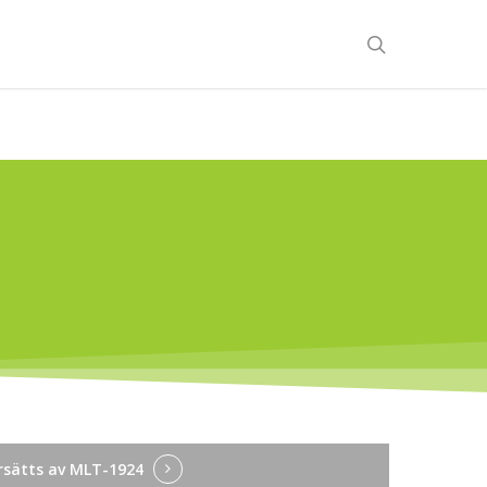
search
sätts av MLT-1924