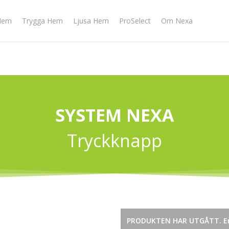
Hem
Trygga Hem
Ljusa Hem
ProSelect
Om Nexa
SYSTEM NEXA
Tryckknapp
PRODUKTEN HAR UTGÅTT. Er