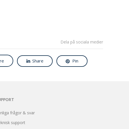
Dela på sociala medier
re
Share
Pin
UPPORT
nliga frågor & svar
knisk support