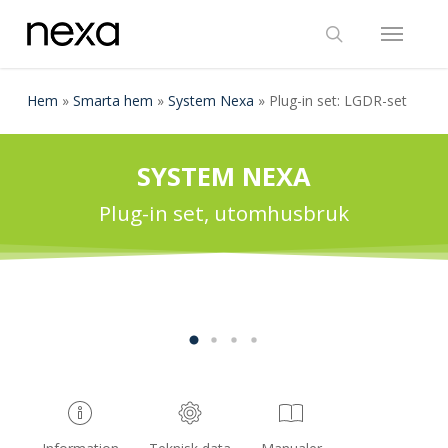
Skip
Menu
to
search
main
content
Hem
»
Smarta hem
»
System Nexa
»
Plug-in set: LGDR-set
SYSTEM NEXA
Plug-in set, utomhusbruk