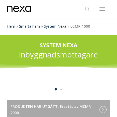
Skip
Menu
to
search
main
content
Hem
»
Smarta hem
»
System Nexa
»
LCMR-1000
SYSTEM NEXA
Inbyggnadsmottagare
PRODUKTEN HAR UTGÅTT. Ersätts av MCMR-
2000