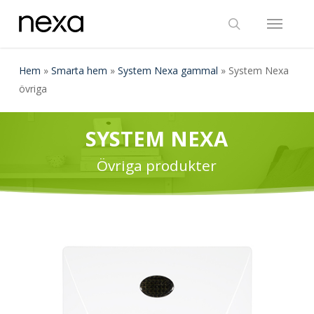
Skip
Menu
to
search
main
content
Hem
»
Smarta hem
»
System Nexa gammal
»
System Nexa
övriga
SYSTEM NEXA
Övriga produkter