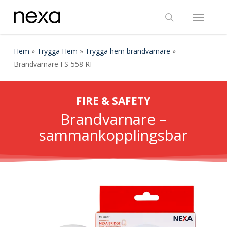
Skip
Menu
to
search
main
content
Hem
»
Trygga Hem
»
Trygga hem brandvarnare
»
Brandvarnare FS-558 RF
FIRE & SAFETY
Brandvarnare –
sammankopplingsbar