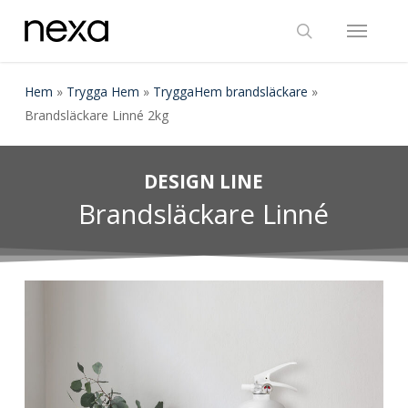
Skip
Menu
to
search
main
content
Hem
»
Trygga Hem
»
TryggaHem brandsläckare
»
Brandsläckare Linné 2kg
DESIGN LINE
Brandsläckare Linné