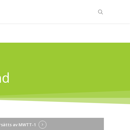
search
nd
sätts av MWTT-1