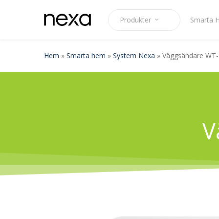
Skip
to
P
r
o
d
u
k
t
e
r
Smarta 
main
content
Hem
»
Smarta hem
»
System Nexa
»
Väggsändare WT-
V