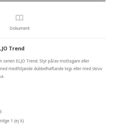
Dokument
LJO Trend
serien ELJO Trend. Styr på/av mottagare eller
ed medföljande dubbelhäftande tejp eller med skruv
sa.
d
dge 1 (ej X)