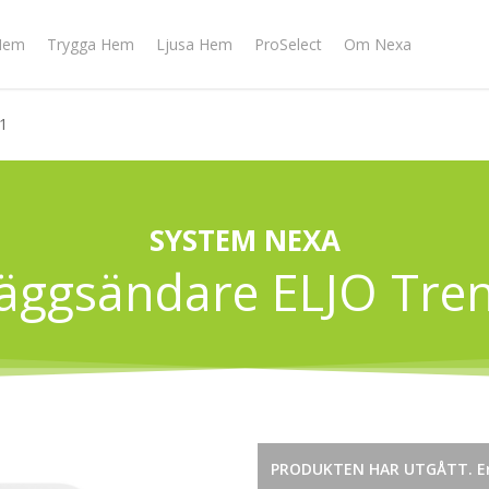
Hem
Trygga Hem
Ljusa Hem
ProSelect
Om Nexa
1
SYSTEM NEXA
äggsändare ELJO Tre
PRODUKTEN HAR UTGÅTT. Er