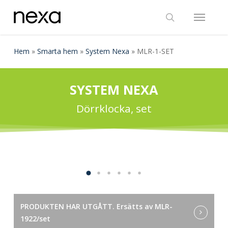
Skip
Menu
to
search
main
content
Hem
»
Smarta hem
»
System Nexa
»
MLR-1-SET
SYSTEM NEXA
Dörrklocka, set
PRODUKTEN HAR UTGÅTT. Ersätts av MLR-
1922/set