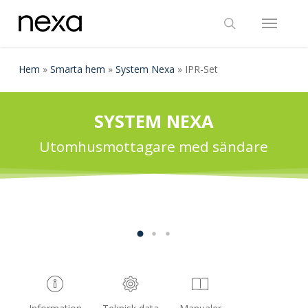
Skip
Menu
to
search
main
content
Hem
»
Smarta hem
»
System Nexa
»
IPR-Set
SYSTEM NEXA
Utomhusmottagare med sändare