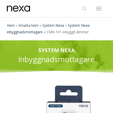
Skip
Menu
to
search
main
content
Hem
»
Smarta hem
»
System Nexa
»
System Nexa
inbyggnadsmottagare
»
CMR-101 inbyggd dimmer
SYSTEM NEXA
Inbyggnadsmottagare