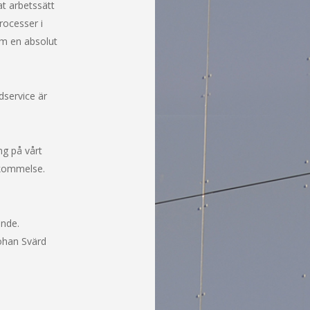
at arbetssätt
rocesser i
om en absolut
dservice är
ng på vårt
skommelse.
ande.
Johan Svärd