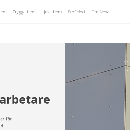
Hem
Trygga Hem
Ljusa Hem
ProSelect
Om Nexa
arbetare
er för
yd.