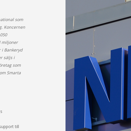
national som
ag. Koncernen
1050
 miljoner
r i Bankeryd
 säljs i
företag som
inom Smarta
as
pport till