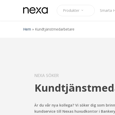
Skip
to
P
r
o
d
u
k
t
e
r
Smarta 
main
content
Hem
»
Kundtjänstmedarbetare
NEXA SÖKER
Kundtjänstmed
Är du vår nya kollega? Vi söker dig som brinn
kundservice till Nexas huvudkontor i Banker