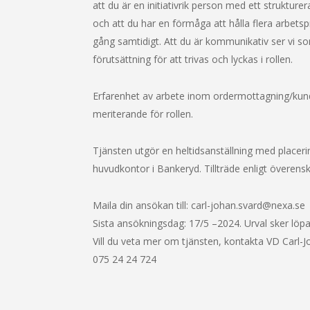
att du är en initiativrik person med ett strukturer
och att du har en förmåga att hålla flera arbetsp
gång samtidigt. Att du är kommunikativ ser vi s
förutsättning för att trivas och lyckas i rollen.
Erfarenhet av arbete inom ordermottagning/kun
meriterande för rollen.
Tjänsten utgör en heltidsanställning med placeri
huvudkontor i Bankeryd. Tillträde enligt överen
Maila din ansökan till: carl-johan.svard@nexa.se
Sista ansökningsdag: 17/5 –2024. Urval sker löp
Vill du veta mer om tjänsten, kontakta VD Carl-
075 24 24 724