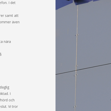
efon. I det
urer samt att
 kommer även
ta nära
å
daglig
ktad. I
yhörd och
ut. Vi tror